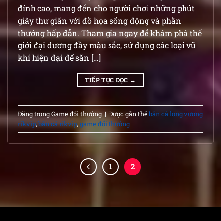
đỉnh cao, mang đến cho người chơi những phút
giây thư giãn với đồ họa sống động và phần
thưởng hấp dẫn. Tham gia ngay để khám phá thế
giới đại dương đầy màu sắc, sử dụng các loại vũ
khí hiện đại để săn […]
TIẾP TỤC ĐỌC
→
Đăng trong
Game đổi thưởng
|
Được gắn thẻ
bắn cá long vương
rikvip
,
bắn cá rikvip
,
game đổi thưởng
1
2