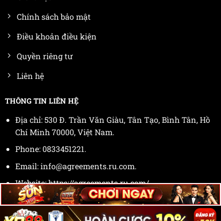
Chính sách bảo mật
Điều khoản điều kiện
Quyền riêng tư
Liên hệ
THÔNG TIN LIÊN HỆ
Địa chỉ: 530 Đ. Trần Văn Giàu, Tân Tạo, Bình Tân, Hồ
Chí Minh 70000, Việt Nam.
Phone: 0833451221.
Email:
info@agreements.ru.com
.
Website: https://agreements.ru.com/
#rikvip #nhacairikvip #tairikvip #dangnhaprikvip
#dangkyrikvip