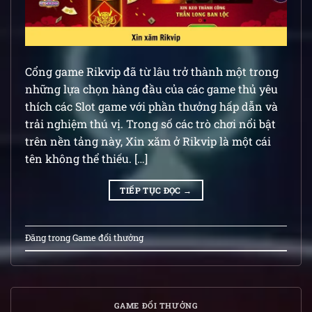
Cổng game Rikvip đã từ lâu trở thành một trong
những lựa chọn hàng đầu của các game thủ yêu
thích các Slot game với phần thưởng hấp dẫn và
trải nghiệm thú vị. Trong số các trò chơi nổi bật
trên nền tảng này, Xin xăm ở Rikvip là một cái
tên không thể thiếu. […]
TIẾP TỤC ĐỌC
→
Đăng trong
Game đổi thưởng
GAME ĐỔI THƯỞNG