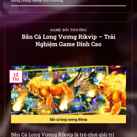
GAME ĐỔI THƯỞNG
Bắn Cá Long Vương Rikvip – Trải
Nghiệm Game Đỉnh Cao
12
Th1
Bắn Cá Long Vương Rikvip là trò chơi giải trí