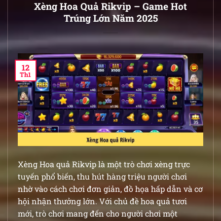
Xèng Hoa Quả Rikvip – Game Hot
Trúng Lớn Năm 2025
12
Th1
Xèng Hoa quả Rikvip là một trò chơi xèng trực
tuyến phổ biến, thu hút hàng triệu người chơi
nhờ vào cách chơi đơn giản, đồ họa hấp dẫn và cơ
hội nhận thưởng lớn. Với chủ đề hoa quả tươi
mới, trò chơi mang đến cho người chơi một