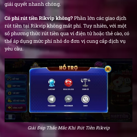
giải quyết nhanh chóng.
Có phí rút tiền Rikvip không?
Phần lớn các giao dịch
rút tiền tại Rikvip không mất phí. Tuy nhiên, với một
số phương thức rút tiền qua ví điện tử hoặc thẻ cào, có
thể áp dụng mức phí nhỏ do đơn vị cung cấp dịch vụ
yêu cầu.
Giải Đáp Thắc Mắc Khi Rút Tiền Rikvip