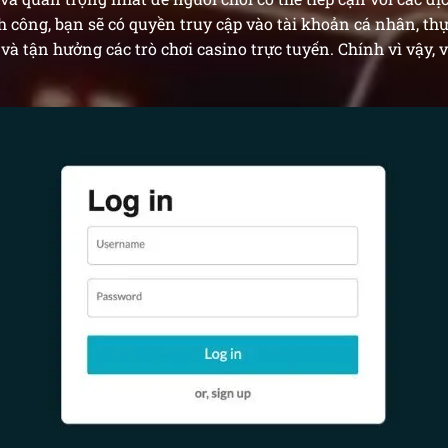
công, bạn sẽ có quyền truy cập vào tài khoản cá nhân, thực
à tận hưởng các trò chơi casino trực tuyến. Chính vì vậy, 