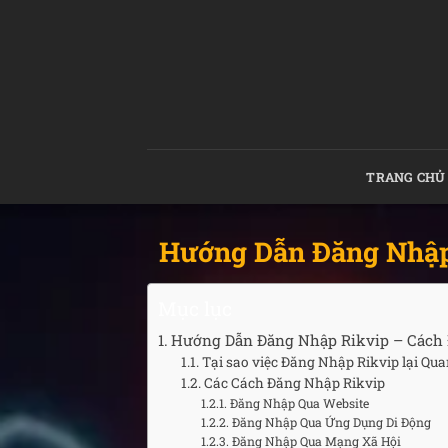
Bỏ
qua
nội
dung
TRANG CHỦ
Hướng Dẫn Đăng Nhập
Mục lục
Hướng Dẫn Đăng Nhập Rikvip – Cách 
Tại sao việc Đăng Nhập Rikvip lại Qu
Các Cách Đăng Nhập Rikvip
Đăng Nhập Qua Website
Đăng Nhập Qua Ứng Dụng Di Động
Đăng Nhập Qua Mạng Xã Hội