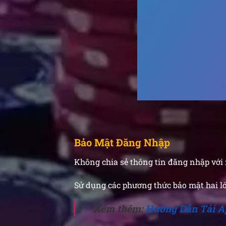
Bảo Mật Đăng Nhập
Không chia sẻ thông tin đăng nhập với 
Sử dụng các phương thức bảo mật hai lớ
Xem thêm:
Hướng Dẫn Tải Ap