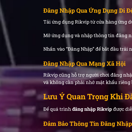
Đăng Nhập Qua Ứng Dụng Di Đ
Tải ứng dụng Rikvip từ cửa hàng ứng d
Mở ứng dụng và nhập thông tin đăng n
Nhấn vào “Đăng Nhập” để bắt đầu trải n
Đăng Nhập Qua Mạng Xã Hội
Rikvip cũng hỗ trợ người chơi đăng nhậ
và không cần phải nhớ mật khẩu riêng b
Lưu Ý Quan Trọng Khi Đ
Để quá trình
đăng nhập Rikvip
được diễ
Đảm Bảo Thông Tin Đăng Nhập