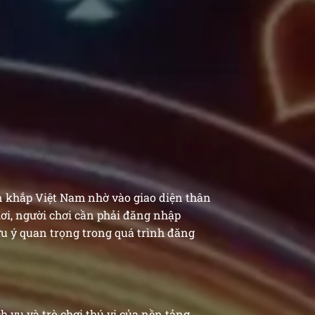
ên khắp Việt Nam nhờ vào giao diện thân
hơi, người chơi cần phải đăng nhập
ưu ý quan trọng trong quá trình đăng
ch vụ và trò chơi thú vị của nền tảng