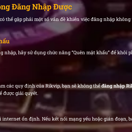
ông Đăng Nhập Được
 có thể gặp phải một số vấn đề khiến việc đăng nhập không
hẩu
g nhập, hãy sử dụng chức năng “Quên mật khẩu” để khôi p
ạm các quy định của Rikvip, bạn sẽ không thể
đăng nhập Ri
ể được giải quyết.
ối internet ổn định. Nếu kết nối mạng yếu hoặc gián đoạn, 