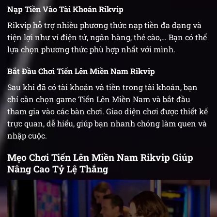
Nạp Tiền Vào Tài Khoản Rikvip
Rikvip hỗ trợ nhiều phương thức nạp tiền đa dạng và
tiện lợi như ví điện tử, ngân hàng, thẻ cào,… Bạn có thể
lựa chọn phương thức phù hợp nhất với mình.
Bắt Đầu Chơi Tiến Lên Miền Nam Rikvip
Sau khi đã có tài khoản và tiền trong tài khoản, bạn
chỉ cần chọn game Tiến Lên Miền Nam và bắt đầu
tham gia vào các bàn chơi. Giao diện chơi được thiết kế
trực quan, dễ hiểu, giúp bạn nhanh chóng làm quen và
nhập cuộc.
Mẹo Chơi Tiến Lên Miền Nam Rikvip Giúp
Nâng Cao Tỷ Lệ Thắng