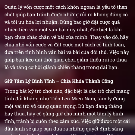
Quản lý vốn cược một cách khôn ngoan là yếu tố then
chốt giúp bạn tránh được những rủi ro không đáng có
và tối ưu hóa lợi nhuận. Đừng bao giờ đặt cược quá
nhiều tiền vào một ván bài duy nhất, đặc biệt là khi
bạn chưa chắc chắn về bài của mình. Thay vào đó, hãy
chia nhỏ vốn cược và đặt cược một cách có tính toán,
dựa trên tình hình ván bài và bài của đối thủ. Việc này
giúp bạn kéo dài thời gian chơi, giảm thiểu rủi ro thua
lỗ và tăng cơ hội giành chiến thắng trong dài hạn.
Giữ Tâm Lý Bình Tĩnh – Chìa Khóa Thành Công
Trong bất kỳ trò chơi nào, đặc biệt là các trò chơi mang
tính đối kháng như Tiến Lên Miền Nam, tâm lý đóng
một vai trò vô cùng quan trọng. Dù bạn đang thắng
hay thua, hãy cố gắng giữ cho mình một tâm lý bình
tĩnh, tránh bị cuốn theo cảm xúc. Việc giữ được một cái
đầu lạnh sẽ giúp bạn đưa ra những quyết định sáng