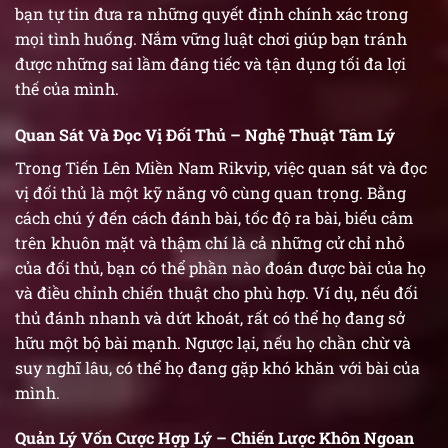
bạn tự tin đưa ra những quyết định chính xác trong
mọi tình huống. Nắm vững luật chơi giúp bạn tránh
được những sai lầm đáng tiếc và tận dụng tối đa lợi
thế của mình.
Quan Sát Và Đọc Vị Đối Thủ – Nghệ Thuật Tâm Lý
Trong Tiến Lên Miền Nam Rikvip, việc quan sát và đọc
vị đối thủ là một kỹ năng vô cùng quan trọng. Bằng
cách chú ý đến cách đánh bài, tốc độ ra bài, biểu cảm
trên khuôn mặt và thậm chí là cả những cử chỉ nhỏ
của đối thủ, bạn có thể phần nào đoán được bài của họ
và điều chỉnh chiến thuật cho phù hợp. Ví dụ, nếu đối
thủ đánh nhanh và dứt khoát, rất có thể họ đang sở
hữu một bộ bài mạnh. Ngược lại, nếu họ chần chừ và
suy nghĩ lâu, có thể họ đang gặp khó khăn với bài của
mình.
Quản Lý Vốn Cược Hợp Lý – Chiến Lược Khôn Ngoan