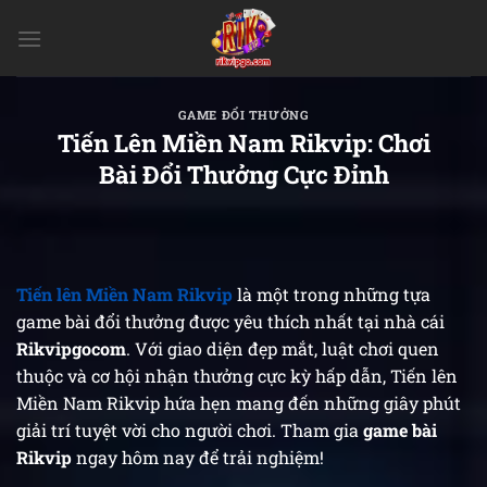
Bỏ
qua
nội
dung
GAME ĐỔI THƯỞNG
Tiến Lên Miền Nam Rikvip: Chơi
Bài Đổi Thưởng Cực Đỉnh
Tiến lên Miền Nam Rikvip
là một trong những tựa
game bài đổi thưởng được yêu thích nhất tại nhà cái
Rikvipgocom
. Với giao diện đẹp mắt, luật chơi quen
thuộc và cơ hội nhận thưởng cực kỳ hấp dẫn, Tiến lên
Miền Nam Rikvip hứa hẹn mang đến những giây phút
giải trí tuyệt vời cho người chơi. Tham gia
game bài
Rikvip
ngay hôm nay để trải nghiệm!