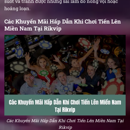
suốt và tránh được những sai lầm do nóng vội hoặc
hoảng loạn.
Các Khuyến Mãi Hấp Dẫn Khi Chơi Tiến Lên
Miền Nam Tại Rikvip
Các Khuyến Mãi Hấp Dẫn Khi Chơi Tiến Lên Miền Nam Tại
Rikvip