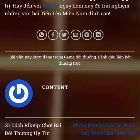
trị. Hãy đến với
Rikvip
ngay hôm nay để trải nghiệm
những ván bài Tiến Lên Miền Nam đỉnh cao!
Bài viết này được đăng trong
Game đổi thưởng
. Đánh dấu
liên kết
thường trực
.
CONTENT
Xì Dách Rikvip: Chơi Bài
Phỏm Rikvip: Giải Trí Đỉnh
Đổi Thưởng Uy Tín
Cao, Rinh Quà Liền Tay