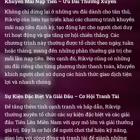
Khuyến Mãi Nạp Tiền – Ưu Đãi Thường Xuyên
Không chỉ dừng lại ở những ưu đãi dành cho tân thủ,
Rikvip còn liên tục triển khai các chương trình khuyến
mãi nạp tiền định kỳ, tạo động lực cho người chơi duy
trì hoạt động và gia tăng cơ hội chiến thắng. Các
chương trình này thường được tổ chức theo ngày, tuần
hoặc tháng, mang đến những phần thưởng giá trị cho
mỗi lần nạp tiền. Bên cạnh đó, Rikvip cũng có những
ưu đãi riêng cho từng phương thức thanh toán, khuyến
khích người chơi sử dụng các hình thức giao dịch tiện
lợi và nhanh chóng.
Sự Kiện Đặc Biệt Và Giải Đấu – Cơ Hội Tranh Tài
Để tăng thêm tính cạnh tranh và hấp dẫn, Rikvip
thường xuyên tổ chức các sự kiện đặc biệt và các giải
đấu Tiến Lên Miền Nam với quy mô lớn và giải thưởng
giá trị. Đây là cơ hội để người chơi thể hiện kỹ năng,
giao lưu với cộng đồng và tranh tài để giành những