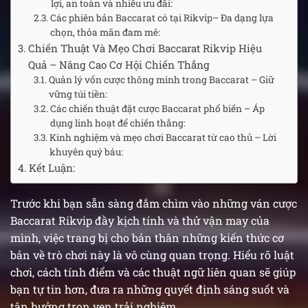
lợi, an toàn và nhiều ưu đãi:
Các phiên bản Baccarat có tại Rikvip– Đa dạng lựa
chọn, thỏa mãn đam mê:
Chiến Thuật Và Mẹo Chơi Baccarat Rikvip Hiệu
Quả – Nâng Cao Cơ Hội Chiến Thắng
Quản lý vốn cược thông minh trong Baccarat – Giữ
vững túi tiền:
Các chiến thuật đặt cược Baccarat phổ biến – Áp
dụng linh hoạt để chiến thắng:
Kinh nghiệm và mẹo chơi Baccarat từ cao thủ – Lời
khuyên quý báu:
Kết Luận:
Trước khi bạn sẵn sàng đắm chìm vào những ván cược
Baccarat Rikvip đầy kịch tính và thử vận may của
mình, việc trang bị cho bản thân những kiến thức cơ
bản về trò chơi này là vô cùng quan trọng. Hiểu rõ luật
chơi, cách tính điểm và các thuật ngữ liên quan sẽ giúp
bạn tự tin hơn, đưa ra những quyết định sáng suốt và
tận hưởng trọn vẹn trải nghiệm.