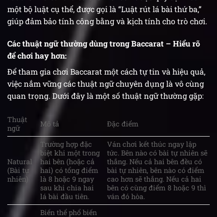
một bộ luật cụ thể, được gọi là “Luật rút lá bài thứ ba,”
giúp đảm bảo tính công bằng và kịch tính cho trò chơi.
Các thuật ngữ thường dùng trong Baccarat – Hiểu rõ
để chơi hay hơn:
Để tham gia chơi Baccarat một cách tự tin và hiệu quả,
việc nắm vững các thuật ngữ chuyên dụng là vô cùng
quan trọng. Dưới đây là một số thuật ngữ thường gặp:
Thuật
Mô tả
Đặc điểm
ngữ
Trường hợp đặc
Ván chơi kết thúc ngay lập
biệt khi một trong
tức. Bên nào có bài tự nhiên sẽ
Natural
hai bên (hoặc cả
thắng. Nếu cả hai bên đều có
(Bài tự
hai) có tổng điểm
bài tự nhiên, bên nào có điểm
nhiên)
là 8 hoặc 9 ngay
cao hơn sẽ thắng. Nếu cả hai
sau khi chia hai
bên có cùng điểm 8 hoặc 9 thì
lá bài đầu tiên.
ván đó hòa.
Biến thể phổ biến