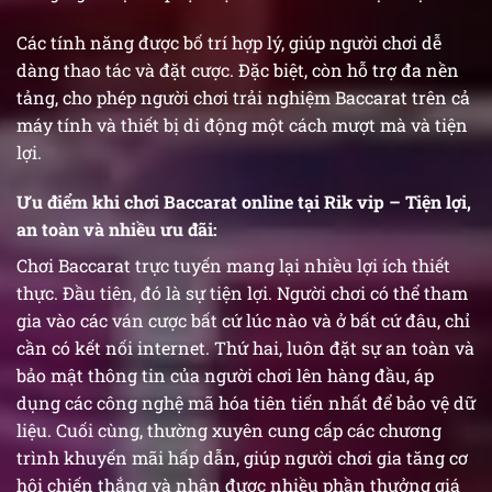
Các tính năng được bố trí hợp lý, giúp người chơi dễ
dàng thao tác và đặt cược. Đặc biệt, còn hỗ trợ đa nền
tảng, cho phép người chơi trải nghiệm Baccarat trên cả
máy tính và thiết bị di động một cách mượt mà và tiện
lợi.
Ưu điểm khi chơi Baccarat online tại Rik vip – Tiện lợi,
an toàn và nhiều ưu đãi:
Chơi Baccarat trực tuyến mang lại nhiều lợi ích thiết
thực. Đầu tiên, đó là sự tiện lợi. Người chơi có thể tham
gia vào các ván cược bất cứ lúc nào và ở bất cứ đâu, chỉ
cần có kết nối internet. Thứ hai, luôn đặt sự an toàn và
bảo mật thông tin của người chơi lên hàng đầu, áp
dụng các công nghệ mã hóa tiên tiến nhất để bảo vệ dữ
liệu. Cuối cùng, thường xuyên cung cấp các chương
trình khuyến mãi hấp dẫn, giúp người chơi gia tăng cơ
hội chiến thắng và nhận được nhiều phần thưởng giá