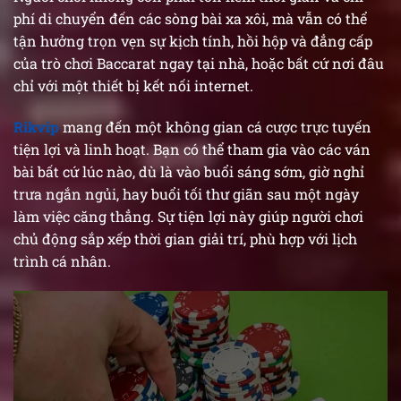
phí di chuyển đến các sòng bài xa xôi, mà vẫn có thể
tận hưởng trọn vẹn sự kịch tính, hồi hộp và đẳng cấp
của trò chơi Baccarat ngay tại nhà, hoặc bất cứ nơi đâu
chỉ với một thiết bị kết nối internet.
Rikvip
mang đến một không gian cá cược trực tuyến
tiện lợi và linh hoạt. Bạn có thể tham gia vào các ván
bài bất cứ lúc nào, dù là vào buổi sáng sớm, giờ nghỉ
trưa ngắn ngủi, hay buổi tối thư giãn sau một ngày
làm việc căng thẳng. Sự tiện lợi này giúp người chơi
chủ động sắp xếp thời gian giải trí, phù hợp với lịch
trình cá nhân.