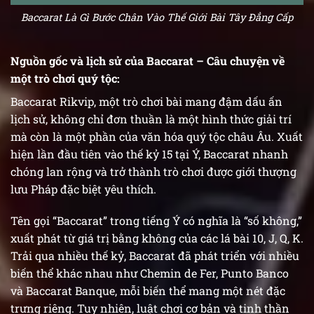
Baccarat Là Gì Bước Chân Vào Thế Giới Bài Tây Đẳng Cấp
Nguồn gốc và lịch sử của Baccarat – Câu chuyện về
một trò chơi quý tộc:
Baccarat Rikvip, một trò chơi bài mang đậm dấu ấn
lịch sử, không chỉ đơn thuần là một hình thức giải trí
mà còn là một phần của văn hóa quý tộc châu Âu. Xuất
hiện lần đầu tiên vào thế kỷ 15 tại Ý, Baccarat nhanh
chóng lan rộng và trở thành trò chơi được giới thượng
lưu Pháp đặc biệt yêu thích
.
Tên gọi “Baccarat” trong tiếng Ý có nghĩa là “số không,”
xuất phát từ giá trị bằng không của các lá bài 10, J, Q, K.
Trải qua nhiều thế kỷ, Baccarat đã phát triển với nhiều
biến thể khác nhau như Chemin de Fer, Punto Banco
và Baccarat Banque, mỗi biến thể mang một nét đặc
trưng riêng.
Tuy nhiên, luật chơi cơ bản và tinh thần