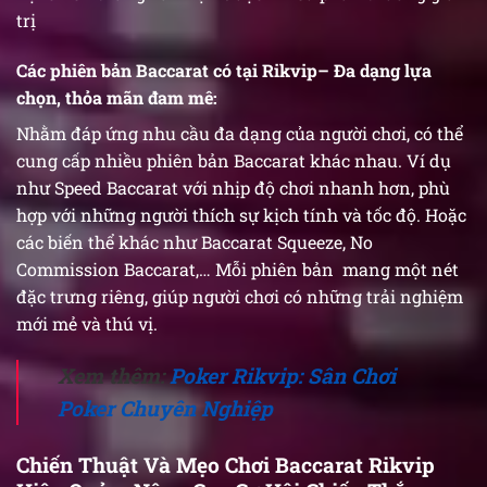
trị
Các phiên bản Baccarat có tại Rikvip– Đa dạng lựa
chọn, thỏa mãn đam mê:
Nhằm đáp ứng nhu cầu đa dạng của người chơi, có thể
cung cấp nhiều phiên bản Baccarat khác nhau. Ví dụ
như Speed Baccarat với nhịp độ chơi nhanh hơn, phù
hợp với những người thích sự kịch tính và tốc độ. Hoặc
các biến thể khác như Baccarat Squeeze, No
Commission Baccarat,… Mỗi phiên bản mang một nét
đặc trưng riêng, giúp người chơi có những trải nghiệm
mới mẻ và thú vị.
Xem thêm:
Poker Rikvip: Sân Chơi
Poker Chuyên Nghiệp
Chiến Thuật Và Mẹo Chơi Baccarat Rikvip