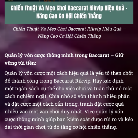
Chiến Thuật Và Mẹo Chơi Baccarat Rikvip Hiệu Quả –
Nâng Cao Cơ Hội Chiến Thắng
Quản lý vốn cược thông minh trong Baccarat – Giữ
vững túi tiền:
Quản lý vốn cược một cách hiệu quả là yếu tố then chốt
để thành công trong Baccarat Rikvip. Hãy xác định
một ngân sách cụ thể cho việc chơi và tuân thủ nó một
cách nghiêm ngặt. Chia nhỏ số vốn thành nhiều phần
và đặt cược một cách cẩn trọng, tránh đặt cược quá
nhiều vào một ván chơi duy nhất. Việc quản lý vốn
cược thông minh giúp bạn kiểm soát được rủi ro và kéo
dài thời gian chơi, từ đó tăng cơ hội chiến thắng.