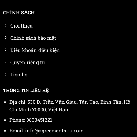
CHÍNH SÁCH
Giới thiệu
Chính sách bảo mật
Điều khoản điều kiện
Quyền riêng tư
Liên hệ
THÔNG TIN LIÊN HỆ
Địa chỉ: 530 Đ. Trần Văn Giàu, Tân Tạo, Bình Tân, Hồ
Chí Minh 70000, Việt Nam.
Phone: 0833451221.
Email:
info@agreements.ru.com
.