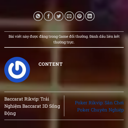
Bài viết này được đăng trong
Game đổi thưởng
. Đánh dấu
liên kết
thường trực
.
CONTENT
Baccarat Rikvip: Trải
Poker Rikvip: Sân Chơi
Nghiệm Baccarat 3D Sống
Poker Chuyên Nghiệp
Động