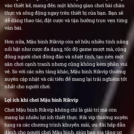
vào thiết kế, mang đến một không gian chơi bài chân
thực và sống động ngay trên thiết bị của bạn. Bạn sẽ
dễ dàng thao tác, đặt cược và tận hưởng trọn vẹn từng
ván bài.
Hơn nữa, Mậu binh Rikvip còn sở hữu nhiều tính năng
nổi bật như cược đa dạng, tốc độ game mượt mà, cộng
đồng người chơi đông đảo và nhiệt tình, tạo nên một
sân chơi cạnh tranh nhưng cũng không kém phần vui
vẻ. So với các nền tảng khác, Mậu binh Rikvip thường
xuyên cập nhật và cải tiến để mang lại trải nghiệm tốt
nhất cho người chơi.
Lợi ích khi chơi Mậu binh Rikvip
Chơi Mậu binh Rikvip không chỉ là giải trí mà còn
mang lại nhiều lợi ích thiết thực. Rik vip thường xuyên
tung ra các chương trình khuyến mãi, ưu đãi hấp dẫn
dành cho người chơi Mậu binh, giúp bạn gia tăng cơ